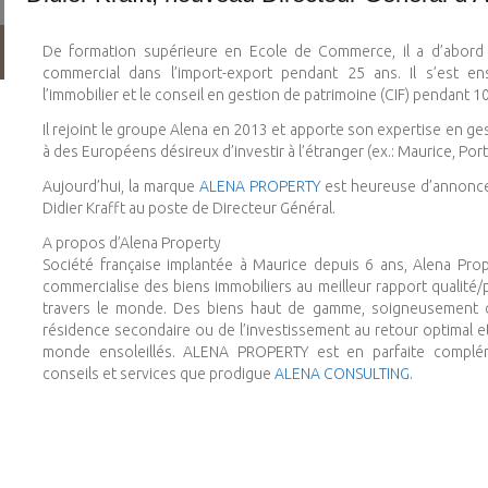
De formation supérieure en Ecole de Commerce, il a d’abord
commercial dans l’import-export pendant 25 ans. Il s’est en
l’immobilier et le conseil en gestion de patrimoine (CIF) pendant 10
Il rejoint le groupe Alena en 2013 et apporte son expertise en ge
à des Européens désireux d’investir à l’étranger (ex.: Maurice, Por
Aujourd’hui, la marque
ALENA PROPERTY
est heureuse d’annonce
Didier Krafft au poste de Directeur Général.
A propos d’Alena Property
Société française implantée à Maurice depuis 6 ans, Alena Pro
commercialise des biens immobiliers au meilleur rapport qualité
travers le monde. Des biens haut de gamme, soigneusement c
résidence secondaire ou de l’investissement au retour optimal e
monde ensoleillés. ALENA PROPERTY est en parfaite complém
conseils et services que prodigue
ALENA CONSULTING
.