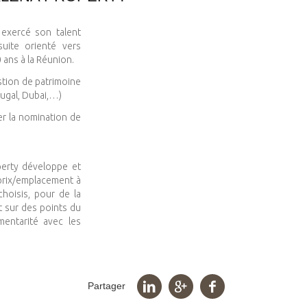
 exercé son talent
suite orienté vers
 ans à la Réunion.
stion de patrimoine
tugal, Dubai,…)
r la nomination de
perty développe et
/prix/emplacement à
hoisis, pour de la
t sur des points du
entarité avec les
Partager