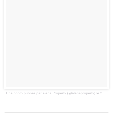
Une photo publiée par Alena Property (@alenaproperty)
le
28 Mai 2016 à 6h55 PDT