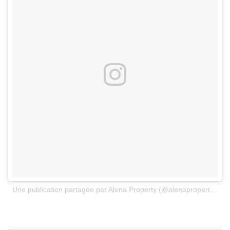
Une publication partagée par Alena Property (@alenaproperty)
le
2